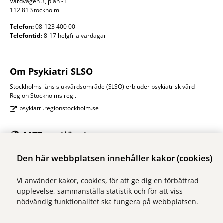
Vårdvägen 3, plan -1
112 81 Stockholm
Telefon:
08-123 400 00
Telefontid:
8-17 helgfria vardagar
Om Psykiatri SLSO
Stockholms läns sjukvårdsområde (SLSO) erbjuder psykiatrisk vård i
Region Stockholms regi.
psykiatri.regionstockholm.se
1177:s e-tjänster
Med e-tjänsterna på 1177 kan du se personlig vårdinformation och
Den här webbplatsen innehåller kakor (cookies)
kontakta vården på ett säkert sätt.
Logga in på 1177
Vi använder kakor, cookies, för att ge dig en förbättrad
upplevelse, sammanställa statistik och för att viss
nödvändig funktionalitet ska fungera på webbplatsen.