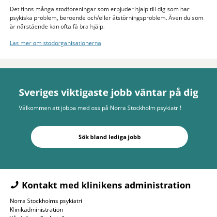
Det finns många stödföreningar som erbjuder hjälp till dig som har
psykiska problem, beroende och/eller ätstörningsproblem. Även du som
är närstående kan ofta få bra hjälp.
Läs mer om stödorganisationerna
Sveriges viktigaste jobb väntar på dig
Välkommen att jobba med oss på Norra Stockholm psykiatri!
Sök bland lediga jobb
Kontakt med klinikens administration
Norra Stockholms psykiatri
Klinikadministration