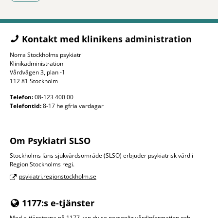
- Klicka för att öppna delningsalternativ.
Kontakt med klinikens administration
Norra Stockholms psykiatri
Klinikadministration
Vårdvägen 3, plan -1
112 81 Stockholm
Telefon:
08-123 400 00
Telefontid:
8-17 helgfria vardagar
Om Psykiatri SLSO
Stockholms läns sjukvårdsområde (SLSO) erbjuder psykiatrisk vård i
Region Stockholms regi.
psykiatri.regionstockholm.se
1177:s e-tjänster
Med e-tjänsterna på 1177 kan du se personlig vårdinformation och