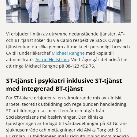
Vi erbjuder i mån av utrymme nedanstående tjänster. AT-
och BT-tjänst söker du via Capio respektive SLSO. Övriga
tjänster kan du söka genom att mejla ett personligt brev och
CV till underläkarchef
Michael Rangne
med kopia till
administratör
Astrid Hellström
. Vid frågor går det också fint
att ringa Michael Rangne på 08-123 492 76.
ST-tjänst i psykiatri inklusive ST-tjänst
med integrerad BT-tjänst
För ST-läkare erbjuder vi en stimulerande mix av kliniskt
arbete, teoretisk utbildning och regelbunden handledning.
ST-utbildningen tar minst fem år och utgår från
Socialstyrelsens målbeskrivningar. Den kliniska
tjänstgöringen är förlagd till vårdavdelningar på S:t Görans
sjukhusområde och mottagningar vid Alviks Torg och S:t
Eriksplan. I utbildningen ingår sidoutbildning inom medicin,