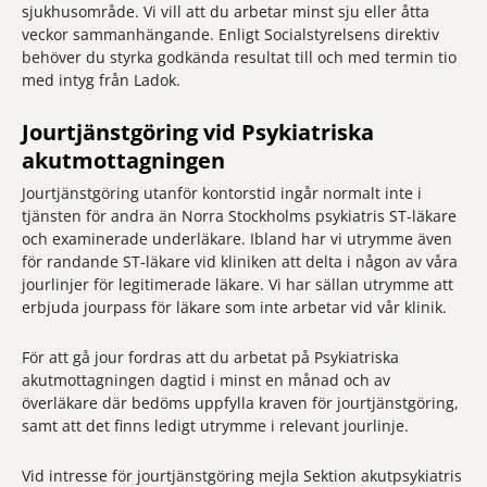
sjukhusområde. Vi vill att du arbetar minst sju eller åtta
veckor sammanhängande. Enligt Socialstyrelsens direktiv
behöver du styrka godkända resultat till och med termin tio
med intyg från Ladok.
Jourtjänstgöring vid Psykiatriska
akutmottagningen
Jourtjänstgöring utanför kontorstid ingår normalt inte i
tjänsten för andra än Norra Stockholms psykiatris ST-läkare
och examinerade underläkare. Ibland har vi utrymme även
för randande ST-läkare vid kliniken att delta i någon av våra
jourlinjer för legitimerade läkare. Vi har sällan utrymme att
erbjuda jourpass för läkare som inte arbetar vid vår klinik.
För att gå jour fordras att du arbetat på Psykiatriska
akutmottagningen dagtid i minst en månad och av
överläkare där bedöms uppfylla kraven för jourtjänstgöring,
samt att det finns ledigt utrymme i relevant jourlinje.
Vid intresse för jourtjänstgöring mejla Sektion akutpsykiatris