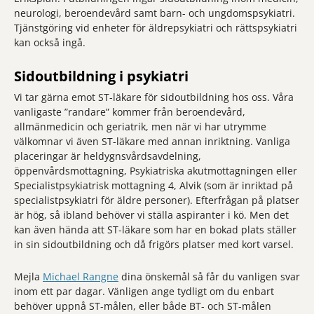
neurologi, beroendevård samt barn- och ungdomspsykiatri.
Tjänstgöring vid enheter för äldrepsykiatri och rättspsykiatri
kan också ingå.
Sidoutbildning i psykiatri
Vi tar gärna emot ST-läkare för sidoutbildning hos oss. Våra
vanligaste ”randare” kommer från beroendevård,
allmänmedicin och geriatrik, men när vi har utrymme
välkomnar vi även ST-läkare med annan inriktning. Vanliga
placeringar är heldygnsvårdsavdelning,
öppenvårdsmottagning, Psykiatriska akutmottagningen eller
Specialistpsykiatrisk mottagning 4, Alvik (som är inriktad på
specialistpsykiatri för äldre personer). Efterfrågan på platser
är hög, så ibland behöver vi ställa aspiranter i kö. Men det
kan även hända att ST-läkare som har en bokad plats ställer
in sin sidoutbildning och då frigörs platser med kort varsel.
Mejla
Michael Rangne
dina önskemål så får du vanligen svar
inom ett par dagar. Vänligen ange tydligt om du enbart
behöver uppnå ST-målen, eller både BT- och ST-målen