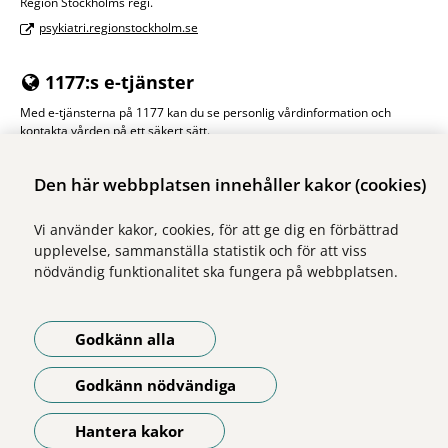
Region Stockholms regi.
psykiatri.regionstockholm.se
1177:s e-tjänster
Med e-tjänsterna på 1177 kan du se personlig vårdinformation och
kontakta vården på ett säkert sätt.
Logga in på 1177
Den här webbplatsen innehåller kakor (cookies)
Vi använder kakor, cookies, för att ge dig en förbättrad
upplevelse, sammanställa statistik och för att viss
nödvändig funktionalitet ska fungera på webbplatsen.
Vi ingår i Stockholms läns sjukvårdsområde som erbjuder hälso- och
sjukvård i Region Stockholms regi.
Godkänn alla
Samtliga bilder på webbplatsen är tagna av fotograf Yanan Li om inget
annat namn anges.
Godkänn nödvändiga
Om webbplatsen
Tillgänglighetsredogörelse
Hantera kakor
Öppna meny