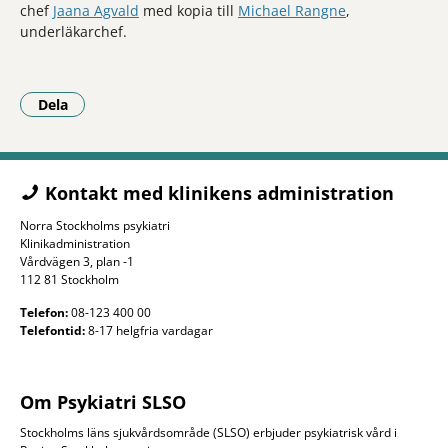
chef
Jaana Agvald
med kopia till
Michael Rangne
,
underläkarchef.
Dela
- Klicka för att öppna delningsalternativ.
Kontakt med klinikens administration
Norra Stockholms psykiatri
Klinikadministration
Vårdvägen 3, plan -1
112 81 Stockholm
Telefon:
08-123 400 00
Telefontid:
8-17 helgfria vardagar
Om Psykiatri SLSO
Stockholms läns sjukvårdsområde (SLSO) erbjuder psykiatrisk vård i