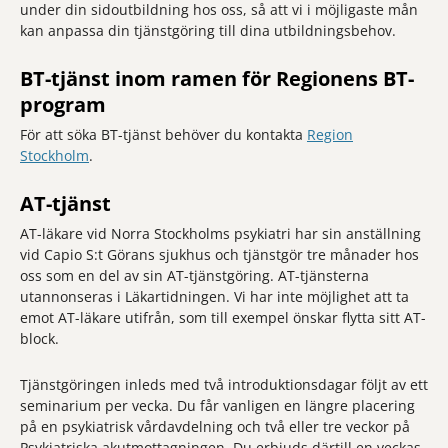
under din sidoutbildning hos oss, så att vi i möjligaste mån
kan anpassa din tjänstgöring till dina utbildningsbehov.
BT-tjänst inom ramen för Regionens BT-
program
För att söka BT-tjänst behöver du kontakta
Region
Stockholm
.
AT-tjänst
AT-läkare vid Norra Stockholms psykiatri har sin anställning
vid Capio S:t Görans sjukhus och tjänstgör tre månader hos
oss som en del av sin AT-tjänstgöring. AT-tjänsterna
utannonseras i Läkartidningen. Vi har inte möjlighet att ta
emot AT-läkare utifrån, som till exempel önskar flytta sitt AT-
block.
Tjänstgöringen inleds med två introduktionsdagar följt av ett
seminarium per vecka. Du får vanligen en längre placering
på en psykiatrisk vårdavdelning och två eller tre veckor på
Psykiatriska akutmottagningen. Du erbjuds därtill en veckas