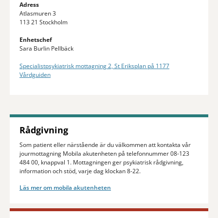
Adress
Atlasmuren 3
113 21 Stockholm
Enhetschef
Sara Burlin Pellbäck
Specialistpsykiatrisk mottagning 2, St Eriksplan på 1177
Vårdguiden
Rådgivning
Som patient eller närstående är du välkommen att kontakta vår
jourmottagning Mobila akutenheten på telefonnummer 08-123
484 00, knappval 1. Mottagningen ger psykiatrisk rådgivning,
information och stöd, varje dag klockan 8-22.
Läs mer om mobila akutenheten