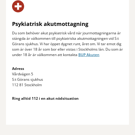
Psykiatrisk akut­mot­tagning
Du som behöver akut psykiatrisk vård när jourmottagningarna är
stängda är välkommen till psykiatriska akutmottagningen vid S:t
Görans sjukhus. Vi har öppet dygnet runt, året om. Vi tar emot dig
som är över 18 år som bor eller vistas i Stockholms län. Du som är
under 18 år är välkommen att kontakta
BUP Akuten
Adress
Vårdvägen 5
S:t Görans sjukhus
112 81 Stockholm
Ring alltid 112 i en akut nödsituation