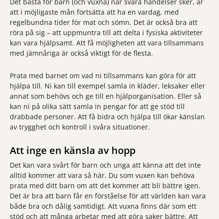
Det bästa för barn (och vuxna) när svåra händelser sker, är
att i möjligaste mån fortsätta att ha en vardag, med
regelbundna tider för mat och sömn. Det är också bra att
röra på sig – att uppmuntra till att delta i fysiska aktiviteter
kan vara hjälpsamt. Att få möjligheten att vara tillsammans
med jämnåriga är också viktigt för de flesta.
Prata med barnet om vad ni tillsammans kan göra för att
hjälpa till. Ni kan till exempel samla in kläder, leksaker eller
annat som behövs och ge till en hjälporganisation. Eller så
kan ni på olika sätt samla in pengar för att ge stöd till
drabbade personer. Att få bidra och hjälpa till ökar känslan
av trygghet och kontroll i svåra situationer.
Att inge en känsla av hopp
Det kan vara svårt för barn och unga att känna att det inte
alltid kommer att vara så här. Du som vuxen kan behöva
prata med ditt barn om att det kommer att bli bättre igen.
Det är bra att barn får en förståelse för att världen kan vara
både bra och dålig samtidigt. Att vuxna finns där som ett
stöd och att många arbetar med att göra saker bättre. Att