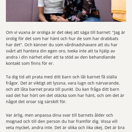
Om vi vuxna är oroliga är det okej att säga till barnet: "Jag är
orolig för det som har hänt och hur de som har drabbats
har det". Och känner du som vårdnadshavare att du har
svårt att hantera din egen oro, tveka inte att ta hjälp av
andra i din närhet eller att ta stöd av den behandlande
kontakt som finns för er.
Ta dig tid att prata med ditt barn och låt barnet få ställa
frågor. Det är viktigt att lyssna, vara lugn och närvarande,
och att låta barnet prata till punkt. Du kan fråga ditt barn
vad det har hört om det otäcka som har hänt, och om det är
något det oroar sig särskilt för.
Var ärlig, men anpassa dina svar till barnets ålder och
mognad och till den person du har framför dig. Vissa vill
veta mycket, andra inte. Det är olika och lika okej. Det är bra