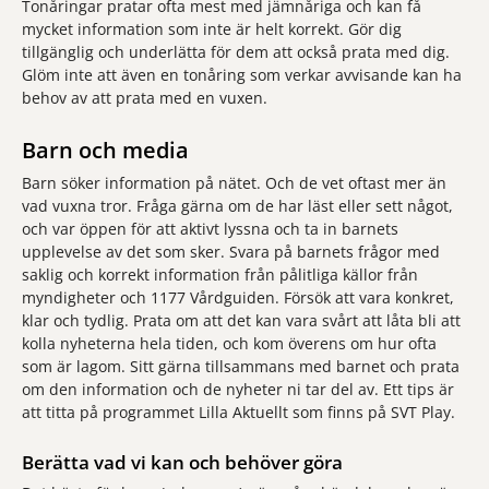
Tonåringar pratar ofta mest med jämnåriga och kan få
mycket information som inte är helt korrekt. Gör dig
tillgänglig och underlätta för dem att också prata med dig.
Glöm inte att även en tonåring som verkar avvisande kan ha
behov av att prata med en vuxen.
Barn och media
Barn söker information på nätet. Och de vet oftast mer än
vad vuxna tror. Fråga gärna om de har läst eller sett något,
och var öppen för att aktivt lyssna och ta in barnets
upplevelse av det som sker. Svara på barnets frågor med
saklig och korrekt information från pålitliga källor från
myndigheter och 1177 Vårdguiden. Försök att vara konkret,
klar och tydlig. Prata om att det kan vara svårt att låta bli att
kolla nyheterna hela tiden, och kom överens om hur ofta
som är lagom. Sitt gärna tillsammans med barnet och prata
om den information och de nyheter ni tar del av. Ett tips är
att titta på programmet Lilla Aktuellt som finns på SVT Play.
Berätta vad vi kan och behöver göra